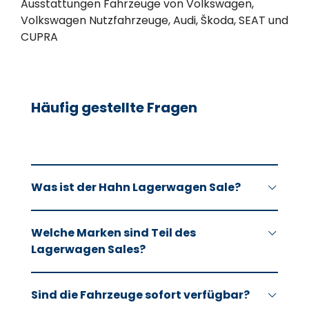
Ausstattungen Fahrzeuge von Volkswagen,
Volkswagen Nutzfahrzeuge, Audi, Škoda, SEAT und
CUPRA
Häufig gestellte Fragen
Was ist der Hahn Lagerwagen Sale?
Beim Hahn Lagerwagen Sale profitieren Sie
Welche Marken sind Teil des
von attraktiven Angeboten auf sofort
Lagerwagen Sales?
verfügbare Lagerfahrzeuge verschiedener
Marken. Die Aktion umfasst Barkauf, Leasing
Zur Aktion gehören ausgewählte Modelle von
und Finanzierung und gilt bis zum 31.08.2026.
Sind die Fahrzeuge sofort verfügbar?
Volkswagen, Volkswagen Nutzfahrzeuge,