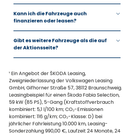
Audi, Škoda, SEAT und CUPRA.
Ja. Die angebotenen Lagerfahrzeuge sind
Kann ich die Fahrzeuge auch
sofort verfügbar und können nach Abschluss
finanzieren oder leasen?
des Kaufs oder Leasingvertrags kurzfristig
ausgeliefert werden.
Ja. Neben attraktiven Hahn Hauspreisen
Gibt es weitere Fahrzeuge als die auf
beim Barkauf stehen für viele Modelle auch
der Aktionsseite?
günstige Leasingangebote sowie flexible
Finanzierungsmöglichkeiten zur Verfügung.
Ja. Neben den dargestellten Angeboten sind
häufig weitere Lagerfahrzeuge mit
¹ Ein Angebot der ŠKODA Leasing,
unterschiedlichen Farben, Motorisierungen
Zweigniederlassung der Volkswagen Leasing
und Ausstattungen verfügbar. Unser Team
GmbH, Gifhorner Straße 57, 38112 Braunschweig.
berät Sie gerne zu allen verfügbaren
Leasingbeispiel für einen Škoda Fabia Selection,
Modellen.
59 kW (85 PS), 5-Gang (Kraftstoffverbrauch
kombiniert: 5,1 l/100 km; CO₂-Emissionen
kombiniert: 116 g/km; CO₂-Klasse: D) bei
jährlicher Fahrleistung 10.000 km, Leasing-
Sonderzahlung 990,00 €, Laufzeit 24 Monate, 24