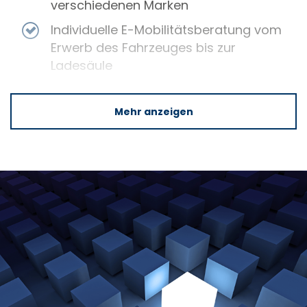
verschiedenen Marken
Individuelle E-Mobilitätsberatung vom
Erwerb des Fahrzeuges bis zur
Ladesäule
Attraktive Sonderkonditionen bei der
Fahrzeugbeschaffung
Mehr anzeigen
Ausstattungspakete für Flotten mit
attraktiven Preisvorteilen
Ganzheitliche Beratung mit
Fuhrparkanalyse zur
Kosteneinsparung
Optimierte Prozesse speziell auf Ihren
Fuhrpark abgestimmt
Großer Fahrzeugbestand für eine
schnelle Fahrzeugbeschaffung