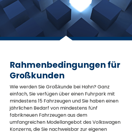
Schnelle Terminvereinbarung und
kurze Wartezeiten im Service
Möglichkeit einer individuellen
Servicevereinbarung nach Ihren
Anforderungen
Eigene Hahn Versicherungsagentur
mit maßgeschneiderten
Rahmenbedingungen für
Versicherungsprodukten
Großkunden
Wie werden Sie Großkunde bei Hahn? Ganz
einfach, Sie verfügen über einen Fuhrpark mit
mindestens 15 Fahrzeugen und Sie haben einen
jährlichen Bedarf von mindestens fünf
fabrikneuen Fahrzeugen aus dem
umfangreichen Modellangebot des Volkswagen
Konzerns, die Sie nachweisbar zur eigenen