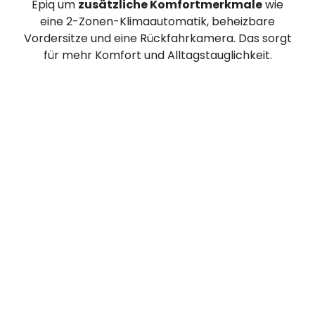
Epiq um
zusätzliche Komfortmerkmale
wie
eine 2-Zonen-Klimaautomatik, beheizbare
Vordersitze und eine Rückfahrkamera. Das sorgt
für mehr Komfort und Alltagstauglichkeit.
Epiq Edition Eins ab 35.600,– €
Die
limitierte
Edition Eins baut auf der Selection-
Ausstattung auf und ergänzt diese um weitere
Ausstattungsdetails. Zusätzliche
Komfortmerkmale und exklusive Designakzente
sorgen für einen besonders hochwertigen
Auftritt.