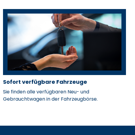
Sofort verfügbare Fahrzeuge
Kevin Krapf
Sie finden alle verfügbaren Neu- und
Gebrauchtwagen in der Fahrzeugbörse.
nd
Serviceberater
kevin.krapf@hahn-automobile.de
Michael Scheible
ile.de
07163 1002-27
Teiledienstmitarbeiter /
bile.de
Zubehörexperte