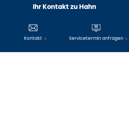
Ihr Kontakt zu Hahn
e.de
07163 1002-57
2-55
Kontakt
Servicetermin anfragen
 Cakmak
Julia Engler