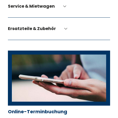
Service & Mietwagen
Ersatzteile & Zubehör
Oliver Balinger
Max Frik
Online-Terminbuchung