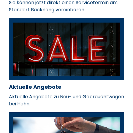
Sie können jetzt direkt einen Servicetermin am
Serviceleiter
Teamleiter Service
Standort Backnang vereinbaren.
oliver.balinger@hahn-
max.frik@hahn-aut
Bastian Wirth
Marc Nesper
automobile.de
07191 901-233
07191 901-02
Teiledienstleiter
Teiledienstmitarbei
bastian.wirth@hahn-
marc.nesper@hahn
automobile.de
automobile.de
07191 901-241
07191 901-141
Aktuelle Angebote
Aktuelle Angebote zu Neu- und Gebrauchtwagen
bei Hahn.