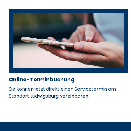
Online-Terminbuchung
Markus Raichle
Maximili
Sie können jetzt direkt einen Servicetermin am
Standort Ludwigsburg vereinbaren.
Serviceleiter
Teamleite
markus.raichle@hahn-
maximilia
Mario Converso
Tobias M
automobile.de
automobil
07141 2852-22
07141 285
Teiledienstleiter
Teilediens
mario.converso@hahn-
Zubehörve