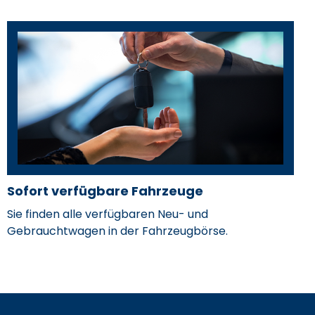
Sofort verfügbare Fahrzeuge
Markus Müller
Sie finden alle verfügbaren Neu- und
Gebrauchtwagen in der Fahrzeugbörse.
Serviceberater
mobile.de
markus.mueller@hahn-
Reyhan Tunc
automobile.de
07141 2852-66
eile- und
Teiledienstmitarbeiterin / Teile- und
Zubehörverkäuferin