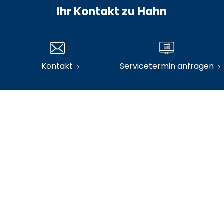
Ihr Kontakt zu Hahn
lzer@hahn-automobile.de
daniel.santos@hahn-auto
2-15
07141 2852-16
Kontakt
Servicetermin anfragen
eering
Harald Lehrer