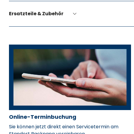
Ersatzteile & Zubehör
Aline Schlauch
Verkaufsassistentin
Online-Terminbuchung
aline.schlauch@hahn-automobile.de
Oliver Balinger
Max Frik
07191 901-118
Sie können jetzt direkt einen Servicetermin am
Standort Backnang vereinbaren.