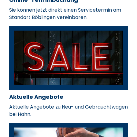
07031 722-148
07031 722-146
Sie können jetzt direkt einen Servicetermin am
Serviceleiter
Teamleiter Service
Standort Böblingen vereinbaren.
ralf.bergmeir@hahn-
Groß- und
Patrick Heckenberger
Karsten Ammon
automobile.de
Gewerbekundenbet
07031 722-0
marco.kutschke@h
Teiledienstleiter
Teiledienstmitarbei
automobile.de
patrick.heckenberger@hahn-
karsten.ammon@h
07031 722-115
automobile.de
automobile.de
07031 722-0
07031 722-152
Aktuelle Angebote
Aktuelle Angebote zu Neu- und Gebrauchtwagen
bei Hahn.